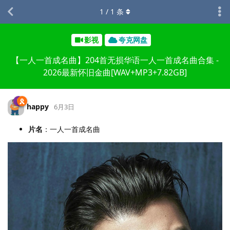
1
/
1
条
影视
夸克网盘
【一人一首成名曲】204首无损华语一人一首成名曲合集 -
2026最新怀旧金曲[WAV+MP3+7.82GB]
happy
6月3日
片名
：一人一首成名曲