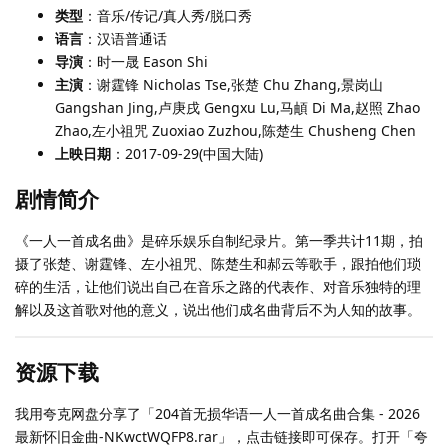
类型
：音乐/传记/真人秀/脱口秀
语言
：汉语普通话
导演
：时一晟 Eason Shi
主演
：谢霆锋 Nicholas Tse,张楚 Chu Zhang,景岗山
Gangshan Jing,卢庚戌 Gengxu Lu,马頔 Di Ma,赵照 Zhao
Zhao,左小祖咒 Zuoxiao Zuzhou,陈楚生 Chusheng Chen
上映日期
：2017-09-29(中国大陆)
剧情简介
《一人一首成名曲》是碎乐娱乐自制纪录片。第一季共计11期，拍
摄了张楚、谢霆锋、左小祖咒、陈楚生和郝云等歌手，跟拍他们琐
碎的生活，让他们说出自己在音乐之路的代表作、对音乐独特的理
解以及这首歌对他的意义，说出他们成名曲背后不为人知的故事。
资源下载
我用夸克网盘分享了「204首无损华语一人一首成名曲合集 - 2026
最新怀旧金曲-NKwctWQFP8.rar」，点击链接即可保存。打开「夸