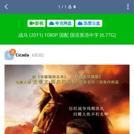
1
/
1
条
影视
夸克网盘
迅雷云盘
战马 (2011) 1080P 国配 国语英语中字 [6.77G]
Cicada
C
6月3日