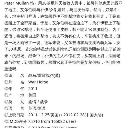
Peter Mullan 饰）用30基尼的天价收入囊中，跛脚的他也因此得罪
了地主。艾尔伯特与乔伊尽情 嬉戏，与朋友分享。然而，好景不
长，地主登门拜访，称如果乔伊不能犁地将立刻将其带走，于是泰
德赌上了全部家当。于是，艾尔伯特在逼迫之下，为乔伊套上了鞍
蹬，强迫它犁地，甚至还使用了皮鞭，却不能让它屈服就范。为了
还债，泰德亲自上阵犁地，功夫不负有心人，辛苦换来了收成，但
是一场大雨毁了一切。德军来袭，父亲被迫将马变卖给骑兵军，换
了30基尼。艾尔伯特虽然难以割舍也只能含泪送别乔伊踏上了前途
未卜的战场。战争中，乔伊的主人不停在变，从英国上尉，法国老
农与孙女，到德国骑兵，然而它真正等待的是艾尔伯特，他们能够
重逢吗……
◎译 名 战马/雷霆战驹(港)
◎片 名 War Horse
◎年 代 2011
◎产 地 美国
◎类 别 剧情 / 战争
◎语 言 英语,德语
◎上映日期 2011-12-25(美国) / 2012-02-28(中国大陆)
◎IMDb评分 7.2/10 from 165082 users
◎豆瓣评分 8.2/10 from 232441 users