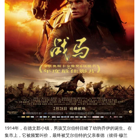
1914年，在德文郡小镇，男孩艾尔伯特目睹了幼驹乔伊的诞生。在
集市上，它被频繁叫价，最终被艾尔伯特的父亲泰德（彼得·穆兰