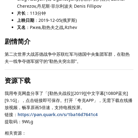
Cherezov,丹尼斯·菲尔利波夫 Denis Fillipov
片长
：113分钟
上映日期
：2019-12-05(俄罗斯)
又名
：Ржев,勒热夫之战,Rzhev
剧情简介
第二次世界大战苏德战争中苏联红军与德国中央集团军群，在勒热
夫一线争夺德军据守的“勒热夫突出部”。
资源下载
我用夸克网盘分享了「[勒热夫战役][2019][中文字幕[1080P蓝光]
[9.1G]」，点击链接即可保存。打开「夸克APP」，无需下载在线播
放视频，畅享原画5倍速，支持电视投屏。
链接：
https://pan.quark.cn/s/1ba16d7641c4
提取码：9WLg
相关资源：