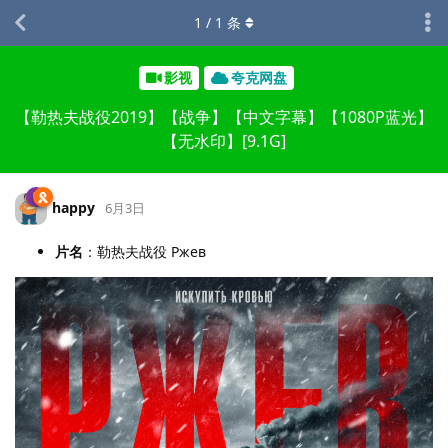
1
/
1
条
影视
夸克网盘
【勒热夫战役2019】【战争】【中文字幕】【1080P蓝光】
【无水印】[9.1G]
happy
6月3日
片名
：勒热夫战役 Ржев