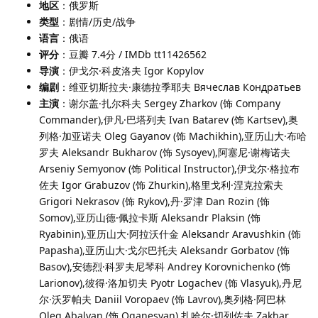
地区
：俄罗斯
类型
：剧情/历史/战争
语言
：俄语
评分
：豆瓣 7.4分 / IMDb tt11426562
导演
：伊戈尔·科皮洛夫 Igor Kopylov
编剧
：维亚切斯拉夫·康德拉季耶夫 Вячеслав Кондратьев
主演
：谢尔盖·扎尔科夫 Sergey Zharkov (饰 Company
Commander),伊凡·巴塔列夫 Ivan Batarev (饰 Kartsev),奥
列格·加亚诺夫 Oleg Gayanov (饰 Machikhin),亚历山大·布哈
罗夫 Aleksandr Bukharov (饰 Sysoyev),阿塞尼·谢梅诺夫
Arseniy Semyonov (饰 Political Instructor),伊戈尔·格拉布
佐夫 Igor Grabuzov (饰 Zhurkin),格里戈利·涅克拉索夫
Grigori Nekrasov (饰 Rykov),丹·罗津 Dan Rozin (饰
Somov),亚历山德·佩拉卡斯 Aleksandr Plaksin (饰
Ryabinin),亚历山大·阿拉沃什金 Aleksandr Aravushkin (饰
Papasha),亚历山大·戈尔巴托夫 Aleksandr Gorbatov (饰
Basov),安德烈·科罗夫尼琴科 Andrey Korovnichenko (饰
Larionov),彼得·洛加切夫 Pyotr Logachev (饰 Vlasyuk),丹尼
尔·沃罗帕夫 Daniil Voropaev (饰 Lavrov),奥列格·阿巴林
Oleg Abalyan (饰 Oganesyan),扎哈尔·切列佐夫 Zakhar