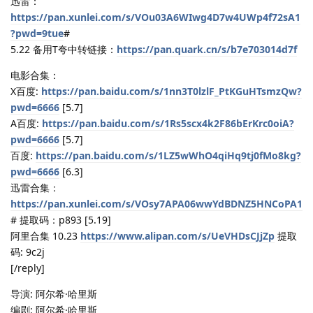
迅雷：
https://pan.xunlei.com/s/VOu03A6WIwg4D7w4UWp4f72sA1
?pwd=9tue
#
5.22 备用T夸中转链接：
https://pan.quark.cn/s/b7e703014d7f
电影合集：
X百度:
https://pan.baidu.com/s/1nn3T0lzlF_PtKGuHTsmzQw?
pwd=6666
[5.7]
A百度:
https://pan.baidu.com/s/1Rs5scx4k2F86bErKrc0oiA?
pwd=6666
[5.7]
百度:
https://pan.baidu.com/s/1LZ5wWhO4qiHq9tj0fMo8kg?
pwd=6666
[6.3]
迅雷合集：
https://pan.xunlei.com/s/VOsy7APA06wwYdBDNZ5HNCoPA1
# 提取码：p893 [5.19]
阿里合集 10.23
https://www.alipan.com/s/UeVHDsCJjZp
提取
码: 9c2j
[/reply]
导演: 阿尔希·哈里斯
编剧: 阿尔希·哈里斯