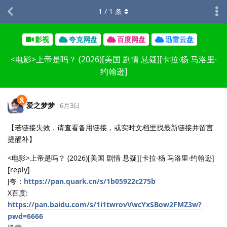
1
/
1
条
影视
夸克网盘
百度网盘
迅雷云盘
<电影>上帝是吗？ (2026)[美国 剧情 悬疑][卡拉·杨 马洛里·
约翰逊]
爱之梦梦
6月3日
【若链接失效，请查看备用链接，或实时文档里找最新链接并留言
提醒补】
<电影>上帝是吗？ (2026)[美国 剧情 悬疑][卡拉·杨 马洛里·约翰逊]
[reply]
J夸：
https://pan.quark.cn/s/1b05922c275b
X百度:
https://pan.baidu.com/s/1i1twrovVwcYxSBow2FMZ3w?
pwd=6666