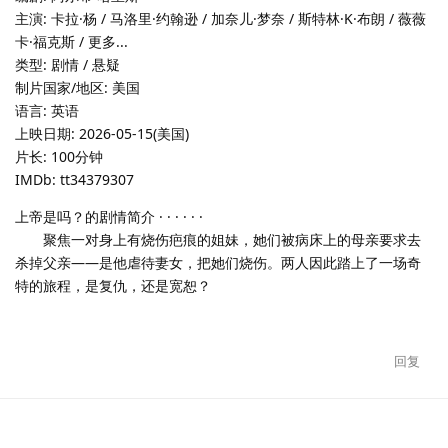
主演: 卡拉·杨 / 马洛里·约翰逊 / 加奈儿·梦奈 / 斯特林·K·布朗 / 薇薇
卡·福克斯 / 更多...
类型: 剧情 / 悬疑
制片国家/地区: 美国
语言: 英语
上映日期: 2026-05-15(美国)
片长: 100分钟
IMDb: tt34379307
上帝是吗？的剧情简介 · · · · · ·
聚焦一对身上有烧伤疤痕的姐妹，她们被病床上的母亲要求去
杀掉父亲——是他虐待妻女，把她们烧伤。两人因此踏上了一场奇
特的旅程，是复仇，还是宽恕？
回复