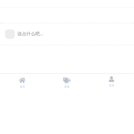
说点什么吧...
登录
首页
标签
本站不储存任何资源，所有资源均来自用户自愿分享。