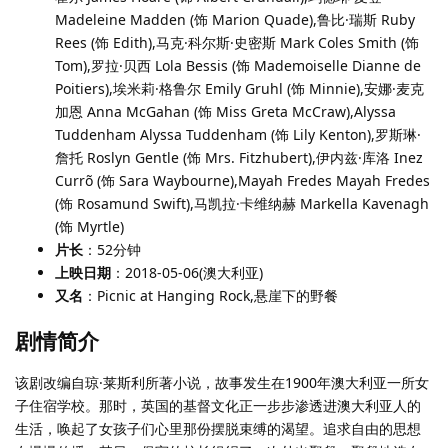
Madeleine Madden (饰 Marion Quade),鲁比·瑞斯 Ruby
Rees (饰 Edith),马克·科尔斯·史密斯 Mark Coles Smith (饰
Tom),罗拉·贝西 Lola Bessis (饰 Mademoiselle Dianne de
Poitiers),埃米莉·格鲁尔 Emily Gruhl (饰 Minnie),安娜·麦克
加恩 Anna McGahan (饰 Miss Greta McCraw),Alyssa
Tuddenham Alyssa Tuddenham (饰 Lily Kenton),罗斯琳·
詹托 Roslyn Gentle (饰 Mrs. Fitzhubert),伊内兹·库洛 Inez
Currõ (饰 Sara Waybourne),Mayah Fredes Mayah Fredes
(饰 Rosamund Swift),马凯拉·卡维纳赫 Markella Kavenagh
(饰 Myrtle)
片长
：52分钟
上映日期
：2018-05-06(澳大利亚)
又名
：Picnic at Hanging Rock,悬崖下的野餐
剧情简介
该剧改编自琼·莱斯利所著小说，故事发生在1900年澳大利亚一所女
子住宿学校。那时，英国的基督文化正一步步渗透进澳大利亚人的
生活，唤起了女孩子们心里那份摆脱束缚的渴望。追求自由的思想