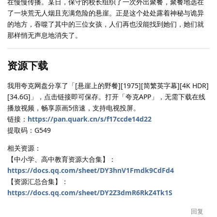
在慢慢传播。某日，保守的校长组织了一次外出聚餐，聚餐地选在
了一块荒无人烟且充满危险的悬崖。正是这个处处露着神秘与诡异
的地方，吞噬了其中的三位女孩，人们再也没能找到她们，她们就
那样悄无声息地消失了。
资源下载
我用夸克网盘分享了「[悬崖上的野餐][1975][简繁英字幕][4K HDR]
[34.6G]」，点击链接即可保存。打开「夸克APP」，无需下载在线
播放视频，畅享原画5倍速，支持电视投屏。
链接：
https://pan.quark.cn/s/f17ccde14d22
提取码：G549
相关资源：
【中小学、高中教育资源大合集】：
https://docs.qq.com/sheet/DY3hnV1Fmdk9CdFd4
【资源汇总合集】：
https://docs.qq.com/sheet/DY2Z3dmR6RkZ4Tk1S
回复