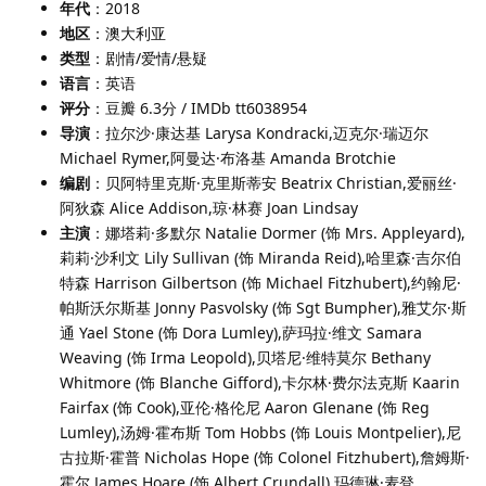
年代
：2018
地区
：澳大利亚
类型
：剧情/爱情/悬疑
语言
：英语
评分
：豆瓣 6.3分 / IMDb tt6038954
导演
：拉尔沙·康达基 Larysa Kondracki,迈克尔·瑞迈尔
Michael Rymer,阿曼达·布洛基 Amanda Brotchie
编剧
：贝阿特里克斯·克里斯蒂安 Beatrix Christian,爱丽丝·
阿狄森 Alice Addison,琼·林赛 Joan Lindsay
主演
：娜塔莉·多默尔 Natalie Dormer (饰 Mrs. Appleyard),
莉莉·沙利文 Lily Sullivan (饰 Miranda Reid),哈里森·吉尔伯
特森 Harrison Gilbertson (饰 Michael Fitzhubert),约翰尼·
帕斯沃尔斯基 Jonny Pasvolsky (饰 Sgt Bumpher),雅艾尔·斯
通 Yael Stone (饰 Dora Lumley),萨玛拉·维文 Samara
Weaving (饰 Irma Leopold),贝塔尼·维特莫尔 Bethany
Whitmore (饰 Blanche Gifford),卡尔林·费尔法克斯 Kaarin
Fairfax (饰 Cook),亚伦·格伦尼 Aaron Glenane (饰 Reg
Lumley),汤姆·霍布斯 Tom Hobbs (饰 Louis Montpelier),尼
古拉斯·霍普 Nicholas Hope (饰 Colonel Fitzhubert),詹姆斯·
霍尔 James Hoare (饰 Albert Crundall),玛德琳·麦登