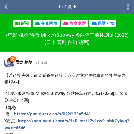
1
/
1
条
影视
夸克网盘
百度网盘
迅雷云盘
<电影>银河特急 Milky✩Subway 各站停车前往剧场 (2026)
[日本 喜剧 科幻 动画]
爱之梦梦
6月3日
【若链接失效，请查看备用链接，或实时文档里找最新链接并留言
提醒补】
<电影>银河特急 Milky✩Subway 各站停车前往剧场 (2026)[日本 喜
剧 科幻 动画]
[reply]
J夸：
https://pan.quark.cn/s/922f123a5d41
X百度:
https://pan.baidu.com/s/1aR_mztL7v1rw9_nbkCy0xg?
pwd=6666