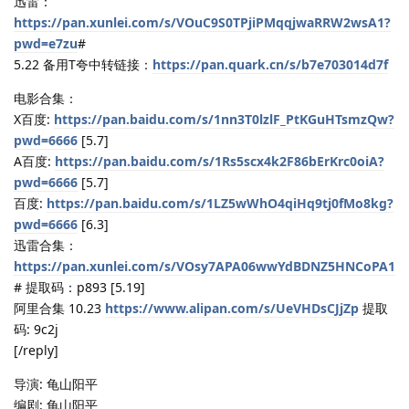
迅雷：
https://pan.xunlei.com/s/VOuC9S0TPjiPMqqjwaRRW2wsA1?
pwd=e7zu
#
5.22 备用T夸中转链接：
https://pan.quark.cn/s/b7e703014d7f
电影合集：
X百度:
https://pan.baidu.com/s/1nn3T0lzlF_PtKGuHTsmzQw?
pwd=6666
[5.7]
A百度:
https://pan.baidu.com/s/1Rs5scx4k2F86bErKrc0oiA?
pwd=6666
[5.7]
百度:
https://pan.baidu.com/s/1LZ5wWhO4qiHq9tj0fMo8kg?
pwd=6666
[6.3]
迅雷合集：
https://pan.xunlei.com/s/VOsy7APA06wwYdBDNZ5HNCoPA1
# 提取码：p893 [5.19]
阿里合集 10.23
https://www.alipan.com/s/UeVHDsCJjZp
提取
码: 9c2j
[/reply]
导演: 龟山阳平
编剧: 龟山阳平