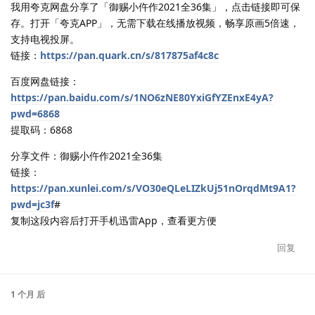
我用夸克网盘分享了「御赐小仵作2021全36集」，点击链接即可保
存。打开「夸克APP」，无需下载在线播放视频，畅享原画5倍速，
支持电视投屏。
链接：
https://pan.quark.cn/s/817875af4c8c
百度网盘链接：
https://pan.baidu.com/s/1NO6zNE80YxiGfYZEnxE4yA?
pwd=6868
提取码：6868
分享文件：御赐小仵作2021全36集
链接：
https://pan.xunlei.com/s/VO30eQLeLIZkUj51nOrqdMt9A1?
pwd=jc3f
#
复制这段内容后打开手机迅雷App，查看更方便
回复
1 个月
后