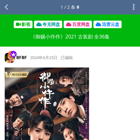
1
/
2
条
影视
夸克网盘
百度网盘
迅雷云盘
《御赐小仵作》2021 古装剧 全36集
BFBF
2024年6月25日
已编辑