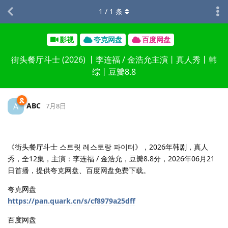
1
/
1
条
影视
夸克网盘
百度网盘
街头餐厅斗士 (2026) 丨李连福 / 金浩允主演丨真人秀丨韩
综丨豆瓣8.8
ABC
A
7月8日
《街头餐厅斗士 스트릿 레스토랑 파이터》，2026年韩剧，真人
秀，全12集，主演：李连福 / 金浩允，豆瓣8.8分，2026年06月21
日首播，提供夸克网盘、百度网盘免费下载。
夸克网盘
https://pan.quark.cn/s/cf8979a25dff
百度网盘