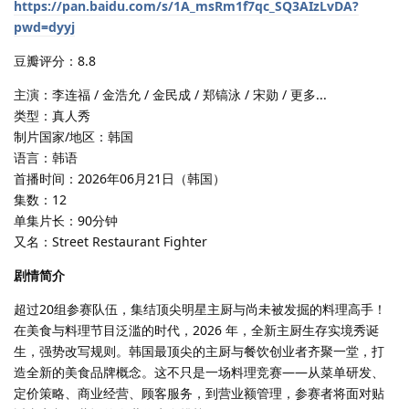
https://pan.baidu.com/s/1A_msRm1f7qc_SQ3AIzLvDA?
pwd=dyyj
豆瓣评分：8.8
主演：李连福 / 金浩允 / 金民成 / 郑镐泳 / 宋勋 / 更多...
类型：真人秀
制片国家/地区：韩国
语言：韩语
首播时间：2026年06月21日（韩国）
集数：12
单集片长：90分钟
又名：Street Restaurant Fighter
剧情简介
超过20组参赛队伍，集结顶尖明星主厨与尚未被发掘的料理高手！
在美食与料理节目泛滥的时代，2026 年，全新主厨生存实境秀诞
生，强势改写规则。韩国最顶尖的主厨与餐饮创业者齐聚一堂，打
造全新的美食品牌概念。这不只是一场料理竞赛——从菜单研发、
定价策略、商业经营、顾客服务，到营业额管理，参赛者将面对贴