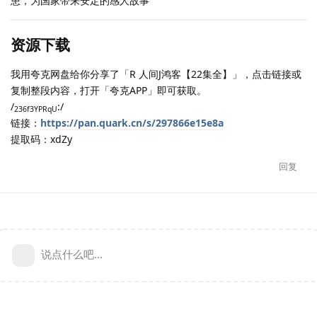
患，为国家带来安定的感人故事
资源下载
我用夸克网盘给你分享了「R 人间J鸿客【22集全】」，点击链接或
复制整段内容，打开「夸克APP」即可获取。
/
:/
236f3YPRqU
链接：
https://pan.quark.cn/s/297866e15e8a
提取码：xdZy
回复
说点什么吧...