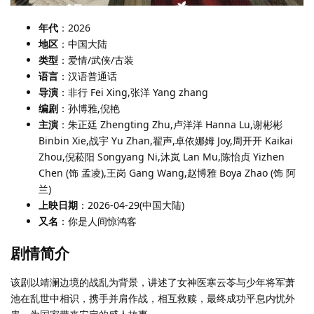
年代
：2026
地区
：中国大陆
类型
：爱情/武侠/古装
语言
：汉语普通话
导演
：非行 Fei Xing,张洋 Yang zhang
编剧
：孙博雅,倪艳
主演
：朱正廷 Zhengting Zhu,卢洋洋 Hanna Lu,谢彬彬
Binbin Xie,战宇 Yu Zhan,翟声,卓依娜姆 Joy,周开开 Kaikai
Zhou,倪菘阳 Songyang Ni,沐岚 Lan Mu,陈怡贞 Yizhen
Chen (饰 孟凌),王岗 Gang Wang,赵博雅 Boya Zhao (饰 阿
兰)
上映日期
：2026-04-29(中国大陆)
又名
：你是人间惊鸿客
剧情简介
该剧以靖澜边境的战乱为背景，讲述了女神医寒云苓与少年将军萧
池在乱世中相识，携手并肩作战，相互救赎，最终成功平息内忧外