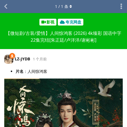
1
/
1
条
影视
夸克网盘
【微短剧/古装/爱情】人间惊鸿客 (2026) 4k臻彩 国语中字
22集完结[朱正廷/卢洋洋/谢彬彬]
LZ-JYDB
1 个月前
片名
：人间惊鸿客