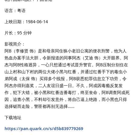
语言：粤语
上映日期：1984-06-14
片长：95 分钟
影视简介：
阿B（李修贤 饰）是和母亲同住狭小老旧公寓的便衣刑警，他为人
热血办案手法大胆，令新报道的同事阿杰（艾迪 饰）大开眼界。阿
杰与阿B性格迥异，一心只想通过考试晋升警官。阿B压制分别住在
山上村和山下村的两位大佬小黑与红番，并通过红番手下的毒虫小
弟阿成（太保 饰）买得多个线报，阿B获悉犯罪信息立下功劳，令
阿杰亦得到嘉奖，二人友谊日盛一日。不久，阿成因毒瘾反复发
作，犯下大错，被小黑和红番连番毒打，终至丧命，阿B调查阿成死
因，追查小黑，不料却引发意外，将自己逼上绝路，而小黑也只得
选择铤而走险，警匪都再别无选择……
下载地址
https://pan.quark.cn/s/d5b839779269