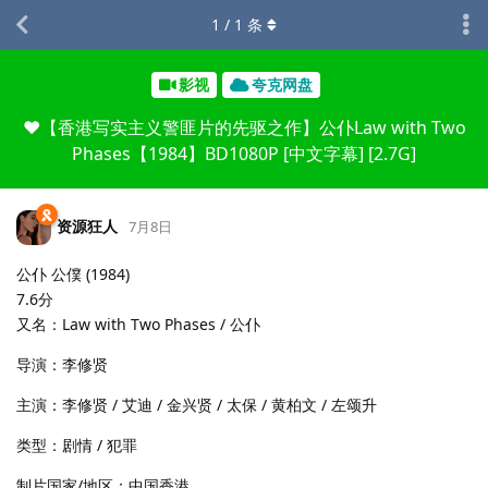
1
/
1
条
影视
夸克网盘
❤️【香港写实主义警匪片的先驱之作】公仆Law with Two
Phases【1984】BD1080P [中文字幕] [2.7G]
资源狂人
7月8日
公仆 公僕 (1984)
7.6分
又名：Law with Two Phases / 公仆
导演：李修贤
主演：李修贤 / 艾迪 / 金兴贤 / 太保 / 黄柏文 / 左颂升
类型：剧情 / 犯罪
制片国家/地区：中国香港