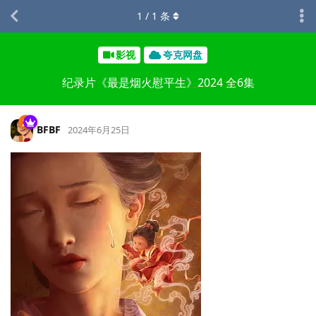
1
/
1
条
影视
夸克网盘
纪录片《最是烟火慰平生》2024 全6集
BFBF
2024年6月25日