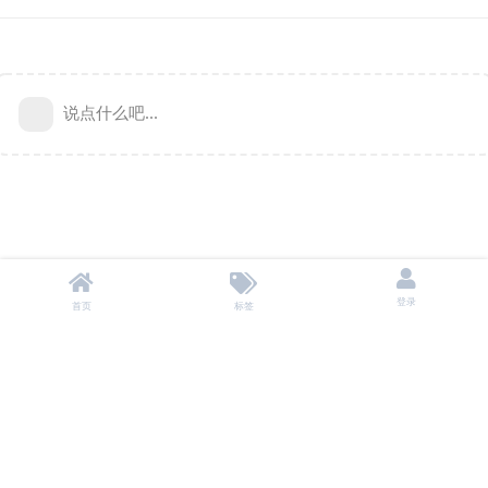
说点什么吧...
登录
首页
标签
本站不储存任何资源，所有资源均来自用户自愿分享。