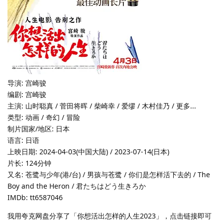
导演: 宫崎骏
编剧: 宫崎骏
主演: 山时聪真 / 菅田将晖 / 柴崎幸 / 爱缪 / 木村佳乃 / 更多...
类型: 动画 / 奇幻 / 冒险
制片国家/地区: 日本
语言: 日语
上映日期: 2024-04-03(中国大陆) / 2023-07-14(日本)
片长: 124分钟
又名: 苍鹭与少年(港/台) / 男孩与苍鹭 / 你们是怎样活下去的 / The
Boy and the Heron / 君たちはどう生きろか
IMDb: tt6587046
我用夸克网盘分享了「你想活出怎样的人生2023」，点击链接即可