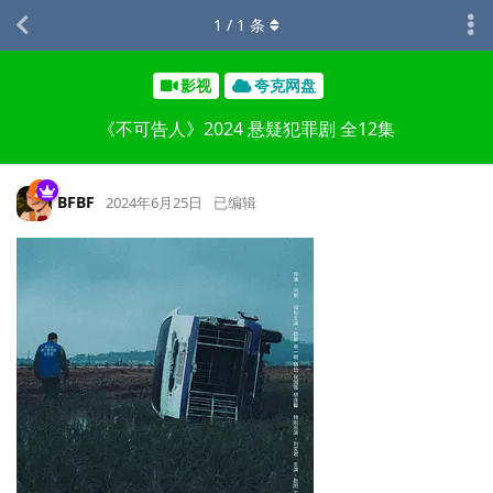
1
/
1
条
影视
夸克网盘
《不可告人》2024 悬疑犯罪剧 全12集
BFBF
2024年6月25日
已编辑