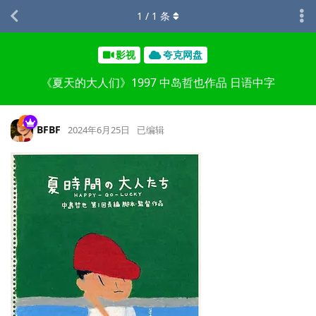
1
/
1
条
影视
夸克网盘
《夏天的大人们》1997 中岛哲也作品 日语中字
BFBF
2024年6月25日
已编辑