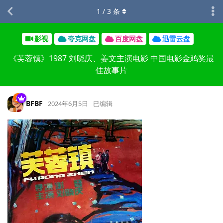
1
/
3
条
影视
夸克网盘
百度网盘
迅雷云盘
《芙蓉镇》1987 刘晓庆、姜文主演电影 中国电影金鸡奖最
佳故事片
BFBF
2024年6月5日
已编辑