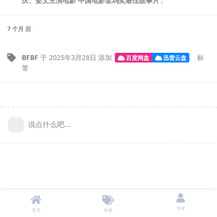
庆、姜文主演电影 中国电影金鸡奖最佳故事片
」
7 个月
后
BFBF
于
2025年3月28日
添加
标
百度网盘
迅雷云盘
签
说点什么吧...
登录
首页
标签