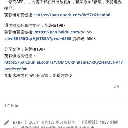
「夸克APP」，无需下载在线播放视频，畅享原画5倍速，支持电视
投屏。
芙蓉镇夸克链接：
https://pan.quark.cn/s/8c57c61cbdb6
通过网盘分享的文件：芙蓉镇1987
芙蓉镇百度链接:
https://pan.baidu.com/s/1St-
L4wi6E1R5OqrAJ6T8EA?pwd=6868
提取码: 6868
分享文件：芙蓉镇1987
芙蓉镇迅雷链接：
https://pan.xunlei.com/s/VOMQCRPh9auHI1cKyZHeM5t-A1?
pwd=ted9
#
复制这段内容后打开迅雷，查看更方便
回复
3 个月
后
BFBF
于
2024年9月1日
更改标题为「
《芙蓉镇》1987 刘晓