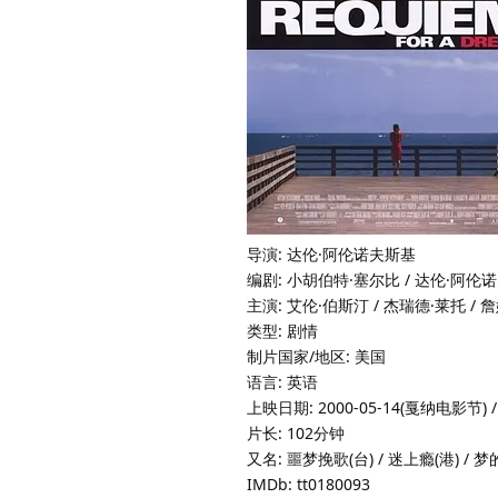
导演: 达伦·阿伦诺夫斯基
编剧: 小胡伯特·塞尔比 / 达伦·阿伦
主演: 艾伦·伯斯汀 / 杰瑞德·莱托 / 
类型: 剧情
制片国家/地区: 美国
语言: 英语
上映日期: 2000-05-14(戛纳电影节) / 
片长: 102分钟
又名: 噩梦挽歌(台) / 迷上瘾(港) / 
IMDb: tt0180093