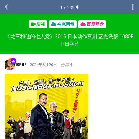
1
/
1
条
影视
夸克网盘
百度网盘
《龙三和他的七人党》2015 日本动作喜剧 蓝光洗版 1080P
中日字幕
BFBF
2024年6月26日
已编辑