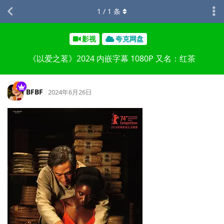
1
/
1
条
影视
夸克网盘
《以爱之茗》2024 内嵌字幕 1080P 又名：红茶
BFBF
2024年6月26日