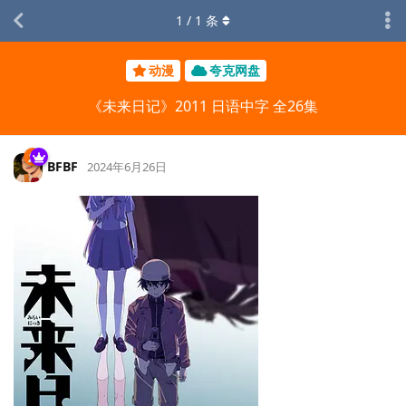
1
/
1
条
动漫
夸克网盘
《未来日记》2011 日语中字 全26集
BFBF
2024年6月26日