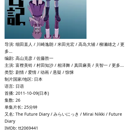
导演: 细田直人 / 川崎逸朗 / 米田光宏 / 高岛大辅 / 柳濑雄之 / 更
多...
编剧: 高山克彦 / 佐藤胜一
主演: 富㭴美铃 / 村田知沙 / 相泽舞 / 真田麻美 / 关智一 / 更多...
类型: 剧情 / 爱情 / 动画 / 悬疑 / 惊悚
制片国家/地区: 日本
语言: 日语
首播: 2011-10-09(日本)
集数: 26
单集片长: 25分钟
又名: The Future Diary / みらいにっき / Mirai Nikki / Future
Diary
IMDb: tt2069441