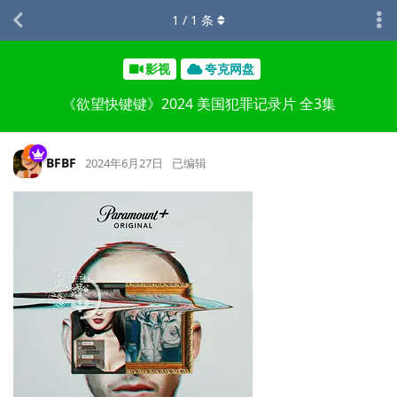
1
/
1
条
影视
夸克网盘
《欲望快键键》2024 美国犯罪记录片 全3集
BFBF
2024年6月27日
已编辑